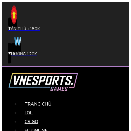
TÂN THỦ +15OK
THƯỞNG 12OK
TRANG CHỦ
LOL
CS:GO
FC ONLINE