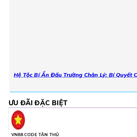
Hệ Tộc Bí Ẩn Đấu Trường Chân Lý: Bí Quyết 
ƯU ĐÃI ĐẶC BIỆT
VN88 CODE TÂN THỦ