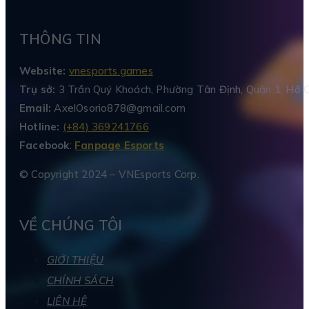
THÔNG TIN
Website:
vnesports.games
Trụ sở:
3 Trần Quý Khoách, Phường Tân Định, Quận 1, Hồ C
Email:
AxelOsorio878@gmail.com
Hotline:
(+84) 369241766
Facebook
:
Fanpage Esports
© Copyright 2024 – VNEsports Corp.
VỀ CHÚNG TÔI
GIỚI THIỆU
CHÍNH SÁCH
LIÊN HỆ