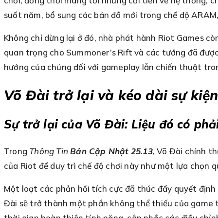
chơi, đồng thời mang tới những cải tiến về hệ thống, c
suốt năm, bổ sung các bản đồ mới trong chế độ ARAM, 
Không chỉ dừng lại ở đó, nhà phát hành Riot Games còn
quan trọng cho Summoner’s Rift và các tướng đã được 
hưởng của chúng đối với gameplay lẫn chiến thuật tro
Võ Đài trở lại và kéo dài sự ki
Sự trở lại của Võ Đài: Liệu đó có phả
Trong
Thông Tin
Bản Cập Nhật 25.13
, Võ Đài chính t
của Riot để duy trì chế độ chơi này như một lựa chọn 
Một loạt các phản hồi tích cực đã thúc đẩy quyết định 
Đài sẽ trở thành một phần không thể thiếu của game tr
thời gian hoàn thiện tính năng, cân nhắc các điều chỉ