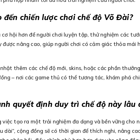
đến chiến lược chơi chế độ Võ Đài?
u cơ hội hơn để người chơi luyện tập, thử nghiệm các tư
ũy được nâng cao, giúp người chơi có cảm giác thỏa mái 
p nhật thêm các chế độ mới, skins, hoặc các phần thưởn
đồng – nơi các game thủ có thể tương tác, khám phá chi
nh quyết định duy trì chế độ này lâu 
việc tạo ra một trải nghiệm đa dạng và bền vững cho ng
âu dài”, cộng đồng sẽ có thời gian để thích nghi, nâng c