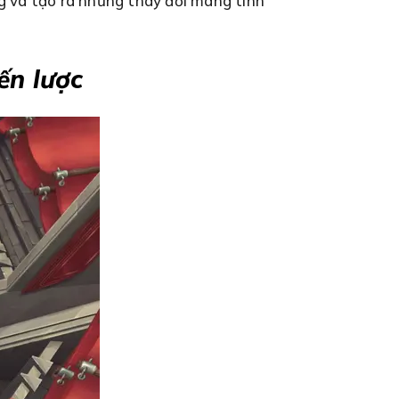
ng và tạo ra những thay đổi mang tính
ến lược