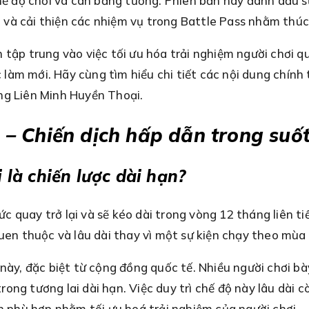
hế độ chơi và cân bằng tướng. Phiên bản này đánh dấu sự
và cải thiện các nhiệm vụ trong Battle Pass nhằm thúc
 tập trung vào việc tối ưu hóa trải nghiệm người chơi 
làm mới. Hãy cùng tìm hiểu chi tiết các nội dung chính
ng Liên Minh Huyền Thoại.
ện – Chiến dịch hấp dẫn trong su
i là chiến lược dài hạn?
hức quay trở lại và sẽ kéo dài trong vòng 12 tháng liên t
quen thuộc và lâu dài thay vì một sự kiện chạy theo mùa
này, đặc biệt từ cộng đồng quốc tế. Nhiều người chơi bày
ong tương lai dài hạn. Việc duy trì chế độ này lâu dài 
nh phù hợp nhằm tối ưu hoá trải nghiệm của người chơi.