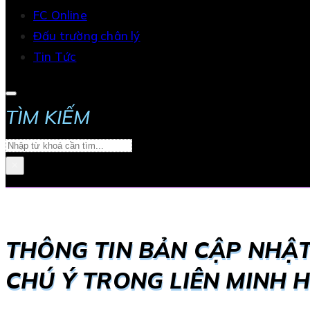
FC Online
Đấu trường chân lý
Tin Tức
TÌM KIẾM
Search
×
THÔNG TIN BẢN CẬP NHẬT
CHÚ Ý TRONG LIÊN MINH 