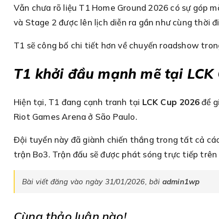
Vẫn chưa rõ liệu T1 Home Ground 2026 có sự góp m
và Stage 2 được lên lịch diễn ra gần như cùng thời đ
T1 sẽ công bố chi tiết hơn về chuyến roadshow trong
T1 khởi đầu mạnh mẽ tại LCK
Hiện tại, T1 đang cạnh tranh tại
LCK Cup 2026
để g
Riot Games Arena ở São Paulo.
Đội tuyển này đã giành chiến thắng trong tất cả các 
trận Bo3. Trận đấu sẽ được phát sóng trực tiếp trê
Bài viết đăng vào ngày 31/01/2026, bởi
admin1wp
Cùng thảo luận nào!