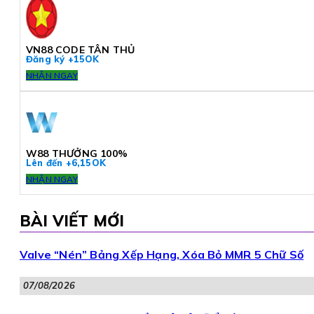
VN88 CODE TÂN THỦ
Đăng ký +15OK
NHẬN NGAY
W88 THƯỞNG 100%
Lên đến +6,15OK
NHẬN NGAY
BÀI VIẾT MỚI
Valve “Nén” Bảng Xếp Hạng, Xóa Bỏ MMR 5 Chữ Số
07/08/2026