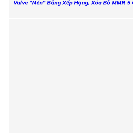
Valve “Nén” Bảng Xếp Hạng, Xóa Bỏ MMR 5 