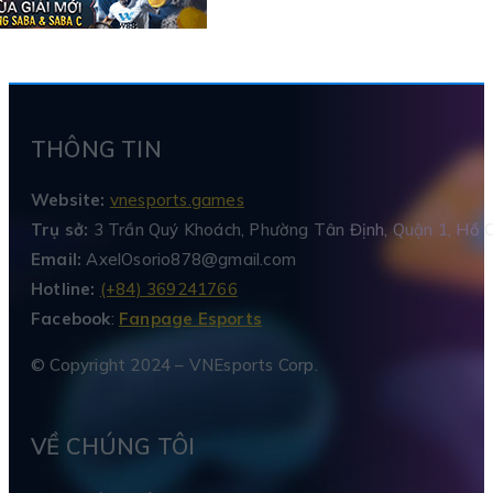
THÔNG TIN
Website:
vnesports.games
Trụ sở:
3 Trần Quý Khoách, Phường Tân Định, Quận 1, Hồ C
Email:
AxelOsorio878@gmail.com
Hotline:
(+84) 369241766
Facebook
:
Fanpage Esports
© Copyright 2024 – VNEsports Corp.
VỀ CHÚNG TÔI