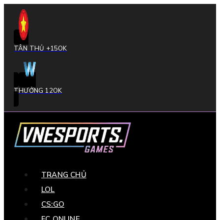
TÂN THỦ +15OK
THƯỞNG 12OK
TRANG CHỦ
LOL
CS:GO
FC ONLINE