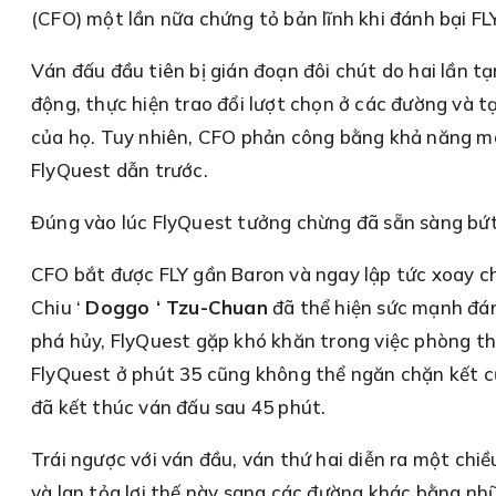
(CFO) một lần nữa chứng tỏ bản lĩnh khi đánh bại FL
Ván đấu đầu tiên bị gián đoạn đôi chút do hai lần 
động, thực hiện trao đổi lượt chọn ở các đường và tạ
của họ. Tuy nhiên, CFO phản công bằng khả năng mac
FlyQuest dẫn trước.
Đúng vào lúc FlyQuest tưởng chừng đã sẵn sàng bứt 
CFO bắt được FLY gần Baron và ngay lập tức xoay chu
Chiu ‘
Doggo ‘ Tzu-Chuan
đã thể hiện sức mạnh đáng
phá hủy, FlyQuest gặp khó khăn trong việc phòng th
FlyQuest ở phút 35 cũng không thể ngăn chặn kết cụ
đã kết thúc ván đấu sau 45 phút.
Trái ngược với ván đầu, ván thứ hai diễn ra một chiề
và lan tỏa lợi thế này sang các đường khác bằng nhữ