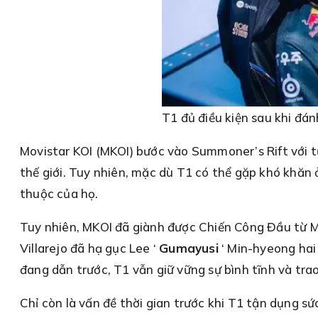
T1 đủ điều kiện sau khi đá
Movistar KOI (MKOI) bước vào Summoner’s Rift với tư
thế giới. Tuy nhiên, mặc dù T1 có thể gặp khó khăn 
thuộc của họ.
Tuy nhiên, MKOI đã giành được Chiến Công Đầu từ 
Villarejo đã hạ gục Lee ‘
Gumayusi
‘ Min-hyeong hai
đang dẫn trước, T1 vẫn giữ vững sự bình tĩnh và tra
Chỉ còn là vấn đề thời gian trước khi T1 tận dụng s