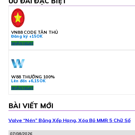
ƯU ĐÃI ĐẶC BIỆT
VN88 CODE TÂN THỦ
Đăng ký +15OK
NHẬN NGAY
W88 THƯỞNG 100%
Lên đến +6,15OK
NHẬN NGAY
BÀI VIẾT MỚI
Valve “Nén” Bảng Xếp Hạng, Xóa Bỏ MMR 5 Chữ Số
07/08/2026