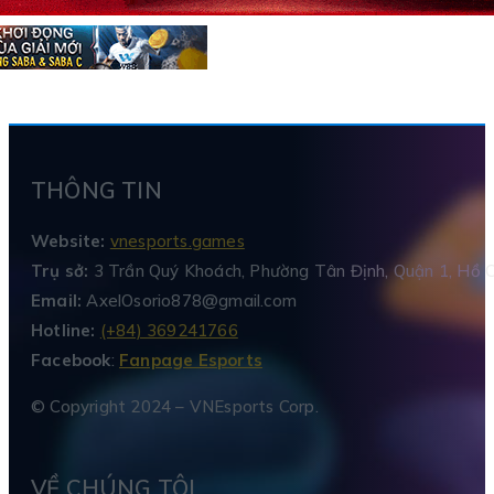
THÔNG TIN
Website:
vnesports.games
Trụ sở:
3 Trần Quý Khoách, Phường Tân Định, Quận 1, Hồ C
Email:
AxelOsorio878@gmail.com
Hotline:
(+84) 369241766
Facebook
:
Fanpage Esports
© Copyright 2024 – VNEsports Corp.
VỀ CHÚNG TÔI