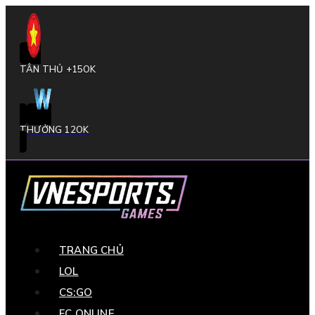
TÂN THỦ +15OK
THƯỞNG 12OK
TRANG CHỦ
LOL
CS:GO
FC ONLINE