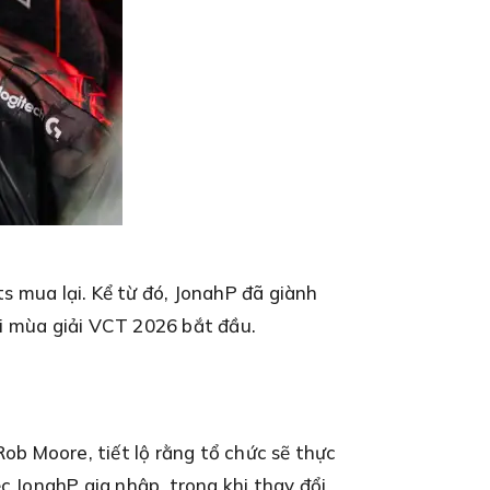
s mua lại. Kể từ đó, JonahP đã giành
hi mùa giải VCT 2026 bắt đầu.
Rob Moore, tiết lộ rằng tổ chức sẽ thực
c JonahP gia nhập, trong khi thay đổi