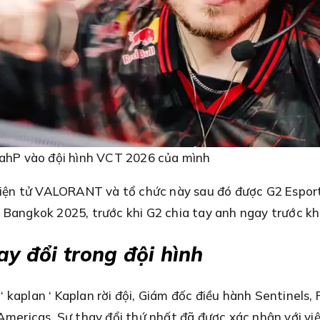
nahP vào đội hình VCT 2026 của mình
 điện tử VALORANT và tổ chức này sau đó được G2 Esport
s Bangkok 2025, trước khi G2 chia tay anh ngay trước k
ay đổi trong đội hình
kaplan ‘ Kaplan rời đội, Giám đốc điều hành Sentinels, 
Americas. Sự thay đổi thứ nhất đã được xác nhận với việ