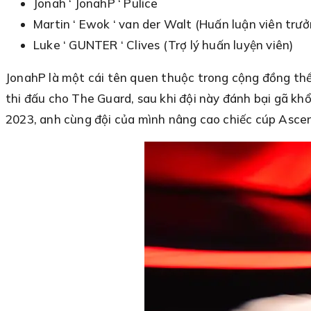
Jonah ‘ JonahP ‘ Pulice
Martin ‘ Ewok ‘ van der Walt (Huấn luận viên trưở
Luke ‘ GUNTER ‘ Clives (Trợ lý huấn luyện viên)
JonahP là một cái tên quen thuộc trong cộng đồng th
thi đấu cho The Guard, sau khi đội này đánh bại gã k
2023, anh cùng đội của mình nâng cao chiếc cúp Asce