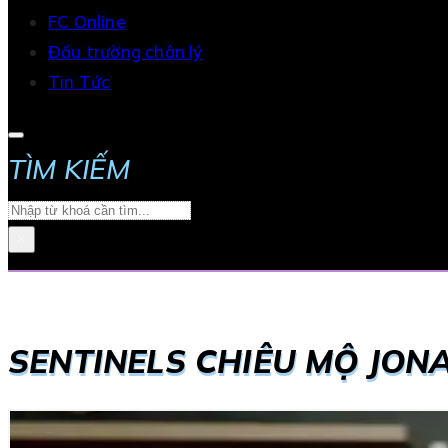
FC Online
Đấu trường chân lý
Tin Tức
TÌM KIẾM
Search
×
SENTINELS CHIÊU MỘ JON