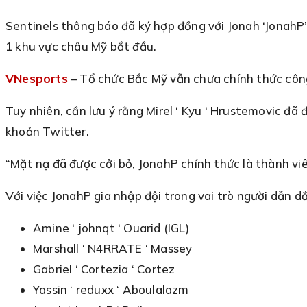
Sentinels thông báo đã ký hợp đồng với Jonah ‘JonahP’ 
1 khu vực châu Mỹ bắt đầu.
VNesports
– Tổ chức Bắc Mỹ vẫn chưa chính thức công 
Tuy nhiên, cần lưu ý rằng Mirel ‘ Kyu ‘ Hrustemovic đã
khoản Twitter.
“Mặt nạ đã được cởi bỏ, JonahP chính thức là thành viê
Với việc JonahP gia nhập đội trong vai trò người dẫn d
Amine ‘ johnqt ‘ Ouarid (IGL)
Marshall ‘ N4RRATE ‘ Massey
Gabriel ‘ Cortezia ‘ Cortez
Yassin ‘ reduxx ‘ Aboulalazm