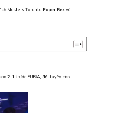
địch Masters Toronto
Paper Rex
và
 sao
2-1
trước FURIA, đội tuyển còn