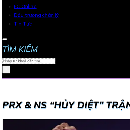
FC Online
Đấu trường chân lý
Tin Tức
TÌM KIẾM
Search
×
PRX & NS “HỦY DIỆT” TR