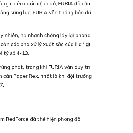
dùng chiêu cuối hiệu quả, FURIA đã cân
vòng súng lục, FURIA vẫn thắng bản đồ
uy nhiên, họ nhanh chóng lấy lại phong
cản các pha xử lý xuất sắc của Ilia ‘
gì
i tỷ số
4-13
.
rừng phạt, trong khi FURIA vẫn duy trì
n cản Paper Rex, nhất là khi đội trưởng
7.
him RedForce đã thể hiện phong độ