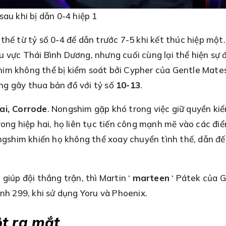
au khi bị dẫn 0-4 hiệp 1
 thế từ tỷ số 0-4 để dẫn trước 7-5 khi kết thúc hiệp mộ
 vực Thái Bình Dương, nhưng cuối cùng lại thể hiện sự đ
im không thể bị kiểm soát bởi Cypher của Gentle Mates
ơng gây thua bản đồ với tỷ số
10-13
.
ai, Corrode
. Nongshim gặp khó trong việc giữ quyền ki
rong hiệp hai, họ liên tục tiến công mạnh mẽ vào các đi
ongshim khiến họ không thể xoay chuyển tình thế, dẫn đ
giúp đội thắng trận, thì Martin ‘
marteen
‘ Pátek của G
nh 299, khi sử dụng Yoru và Phoenix.
ột ra mắt