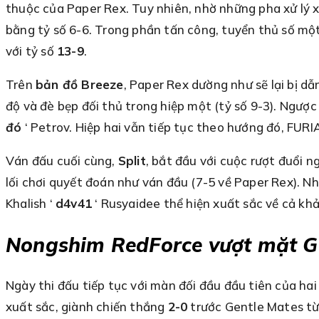
thuộc của Paper Rex. Tuy nhiên, nhờ những pha xử lý x
bằng tỷ số 6-6. Trong phần tấn công, tuyển thủ số một
với tỷ số
13-9
.
Trên
bản đồ Breeze
, Paper Rex dường như sẽ lại bị d
độ và đè bẹp đối thủ trong hiệp một (tỷ số 9-3). Ngược 
đó
‘ Petrov. Hiệp hai vẫn tiếp tục theo hướng đó, FUR
Ván đấu cuối cùng,
Split
, bắt đầu với cuộc rượt đuổi 
lối chơi quyết đoán như ván đầu (7-5 về Paper Rex). Nh
Khalish ‘
d4v41
‘ Rusyaidee thể hiện xuất sắc về cả khả
Nongshim RedForce vượt mặt G
Ngày thi đấu tiếp tục với màn đối đầu đầu tiên của h
xuất sắc, giành chiến thắng
2-0
trước Gentle Mates từ