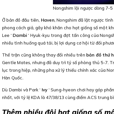
Nongshim lội ngược dòng 7-5 s
Ở bản đồ đầu tiên,
Haven
, Nongshim đã lật ngược tình
phong cách giả, gây khó khăn cho hạt giống số một khu
Lee ‘
Dambi
‘ Hyuk-kyu trong đợt tấn công của Nongsh
nhiều tình huống quá tải, bị lợi dụng cơ hội từ đối phư
Thế trận cũng không thay đổi nhiều trên
bản đồ thứ h
Gentle Mates, nhưng đã duy trì tỷ số phòng thủ 5-7. T
lục trong hiệp, những pha xử lý thiếu chính xác của N
Hàn Quốc.
Dù Dambi và Park ‘
Ivy
‘ Sung-hyeon chơi hay góp phần 
nhất, với tỷ lệ KDA là 47/38/13 cùng điểm ACS trung bì
Thêm nhiều đội hạt giống số m