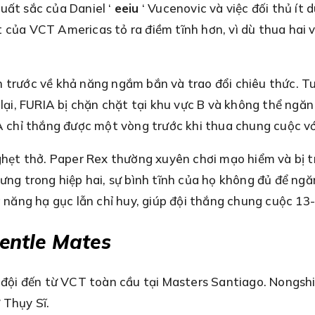
uất sắc của Daniel ‘
eeiu
‘ Vucenovic và việc đối thủ ít 
 của VCT Americas tỏ ra điềm tĩnh hơn, vì dù thua hai 
ẫn trước về khả năng ngắm bắn và trao đổi chiêu thức. T
lại, FURIA bị chặn chặt tại khu vực B và không thể ngăn 
IA chỉ thắng được một vòng trước khi thua chung cuộc vớ
nghẹt thở. Paper Rex thường xuyên chơi mạo hiểm và bị t
ưng trong hiệp hai, sự bình tĩnh của họ không đủ để ngă
 năng hạ gục lẫn chỉ huy, giúp đội thắng chung cuộc 13-
entle Mates
ai đội đến từ VCT toàn cầu tại Masters Santiago. Nongs
 Thụy Sĩ.