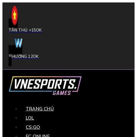
TÂN THỦ +15OK
THƯỞNG 12OK
TRANG CHỦ
LOL
CS:GO
FC ONLINE