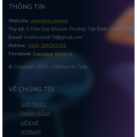
THÔNG TIN
Website:
vnesports.games
Trụ sở:
3 Trần Quý Khoách, Phường Tân Định, Quận 1, Hồ C
Email:
AxelOsorio878@gmail.com
Hotline:
(+84) 369241766
Facebook
:
Fanpage Esports
© Copyright 2024 – VNEsports Corp.
VỀ CHÚNG TÔI
GIỚI THIỆU
CHÍNH SÁCH
LIÊN HỆ
SITEMAP