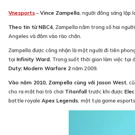
Vnesports
–
Vince Zampella
, người đồng sáng lập l
Theo tin từ NBC4
, Zampella nằm trong số hai người
Angeles và đâm vào rào chắn.
Zampella được công nhận là một người đi tiên phong
tại
Infinity Ward
. Trong suốt thời gian làm việc tại 
Duty: Modern Warfare 2
năm 2009.
Vào năm 2010, Zampella cùng với Jason West
, c
cho ra mắt hai trò chơi
Titanfall
trước khi được
Elec
battle royale
Apex Legends
, một tựa game esports