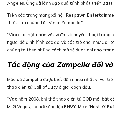
Angeles. Ông đã lãnh đạo quá trình phát triển
Battl
Trên các trang mạng xã hội,
Respawn Entertainme
thiết của chúng tôi, Vince Zampella.”
“Vince là một nhân vật vĩ đại và huyền thoại trong 
người đã định hình các đội và các trò chơi như Call 
chúng ta theo những cách mà sẽ được ghi nhớ trong 
Tác động của Zampella đối vớ
Mặc dù Zampella được biết đến nhiều nhất vì vai trò
thao điện tử Call of Duty ở giai đoạn đầu.
“Vào năm 2008, khi thể thao điện tử COD mới bắt đầu,
MLG Vegas,” người sáng lập
ENVY, Mike ‘Hastr0’ Ruf