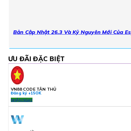
Bản Cập Nhật 26.3 Và Kỷ Nguyên Mới Của E
ƯU ĐÃI ĐẶC BIỆT
VN88 CODE TÂN THỦ
Đăng ký +15OK
NHẬN NGAY