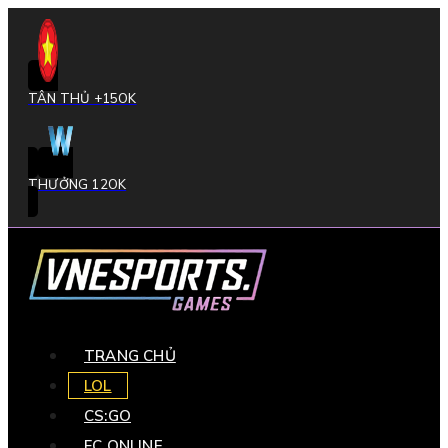
TÂN THỦ +15OK
THƯỞNG 12OK
TRANG CHỦ
LOL
CS:GO
FC ONLINE