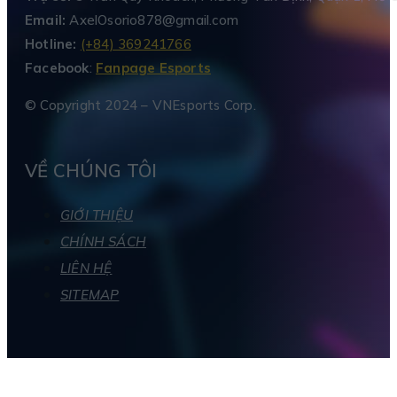
Email:
AxelOsorio878@gmail.com
Hotline:
(+84) 369241766
Facebook
:
Fanpage Esports
© Copyright 2024 – VNEsports Corp.
VỀ CHÚNG TÔI
GIỚI THIỆU
CHÍNH SÁCH
LIÊN HỆ
SITEMAP