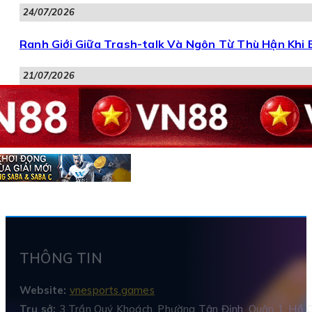
24/07/2026
Ranh Giới Giữa Trash-talk Và Ngôn Từ Thù Hận Khi 
21/07/2026
THÔNG TIN
Website:
vnesports.games
Trụ sở:
3 Trần Quý Khoách, Phường Tân Định, Quận 1, Hồ C