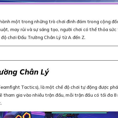
hành một trong những trò chơi đình đám trong cộng đồ
uật, may rủi và sự sáng tạo, người chơi có thể thỏa sức
 độ chơi Đấu Trường Chân Lý từ A đến Z.
Trường Chân Lý
eamfight Tactics), là một chế độ chơi tự động được phá
tham gia vào nhiều trận đấu, mỗi trận đấu có tối đa 8 
.