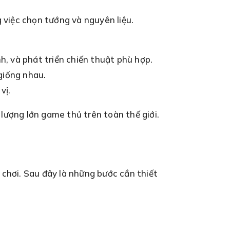
việc chọn tướng và nguyên liệu.
nh, và phát triển chiến thuật phù hợp.
giống nhau.
vị.
lượng lớn game thủ trên toàn thế giới.
ò chơi. Sau đây là những bước cần thiết