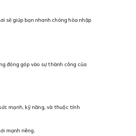
hơi sẽ giúp bạn nhanh chóng hòa nhập
rọng đóng góp vào sự thành công của
sức mạnh, kỹ năng, và thuộc tính
hơi mạnh riêng.